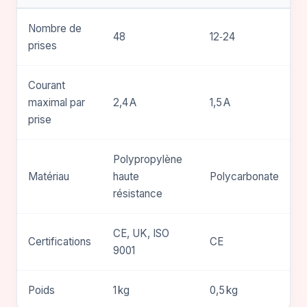
Nombre de
48
12‑24
prises
Courant
maximal par
2,4 A
1,5 A
prise
Polypropylène
Matériau
haute
Polycarbonate
résistance
CE, UK, ISO
Certifications
CE
9001
Poids
1 kg
0,5 kg