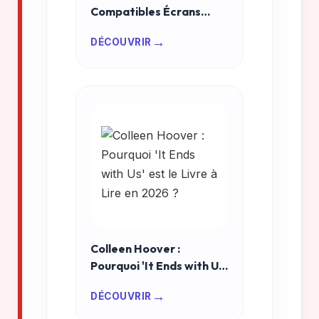
Compatibles Écrans
Tactiles 2026 : Le Guide
→
DÉCOUVRIR
Ultime pour Choisir Sans
Se Tromper (Testé &
Approuvé)
Colleen Hoover :
Pourquoi 'It Ends with Us'
est le Livre à Lire en
→
DÉCOUVRIR
2026 ?