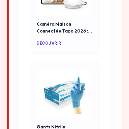
Caméra Maison
Connectée Tapo 2026 :
Sécurité 360° et Vision
→
DÉCOUVRIR
Nocturne Ultra Haute
Résolution
Gants Nitrile