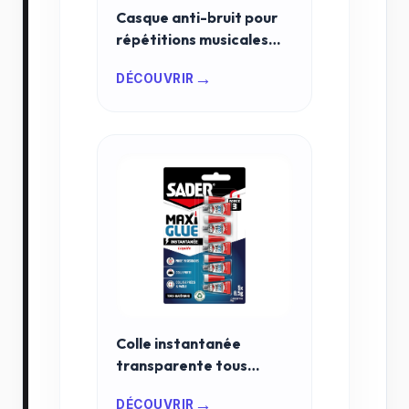
Casque anti-bruit pour
répétitions musicales
2026 : protection
→
DÉCOUVRIR
auditive ultime
Colle instantanée
transparente tous
matériaux : la solution
→
DÉCOUVRIR