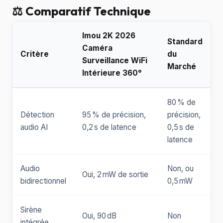
⚖️ Comparatif Technique
Imou 2K 2026
Standard
Caméra
Critère
du
Surveillance WiFi
Marché
Intérieure 360°
80 % de
Détection
95 % de précision,
précision,
audio AI
0,2 s de latence
0,5 s de
latence
Audio
Non, ou
Oui, 2 mW de sortie
bidirectionnel
0,5 mW
Sirène
Oui, 90 dB
Non
intégrée