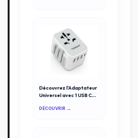
ultime 2026
Découvrez l'Adaptateur
Universel avec 1 USB C
qui Révolutionne vos
→
DÉCOUVRIR
Voyages en 2026