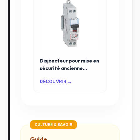
Disjoncteur pour mise en
sécurité ancienne
installation : Le meilleur
→
DÉCOUVRIR
choix 2026
CULTURE & SAVOIR
Guide