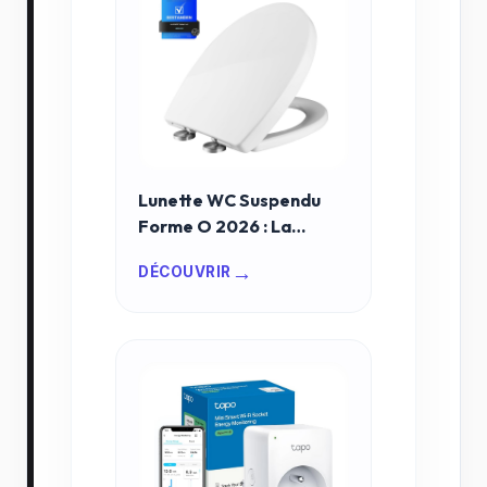
Lunette WC Suspendu
Forme O 2026 : La
Solution Ultime pour un
→
DÉCOUVRIR
Séjour de Luxe