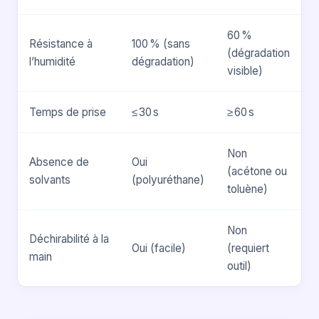
60 %
Résistance à
100 % (sans
(dégradation
l’humidité
dégradation)
visible)
Temps de prise
≤ 30 s
≥ 60 s
Non
Absence de
Oui
(acétone ou
solvants
(polyuréthane)
toluène)
Non
Déchirabilité à la
Oui (facile)
(requiert
main
outil)