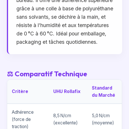
bureau. Il offre une adhérence supérieure
grâce à une colle à base de polyuréthane
sans solvants, se déchire à la main, et
résiste à l’humidité et aux températures
de 0 °C à 60 °C. Idéal pour emballage,
packaging et tâches quotidiennes.
⚖️ Comparatif Technique
Standard
Critère
UHU Rollafix
du Marché
Adhérence
8,5 N/cm
5,0 N/cm
(force de
(excellente)
(moyenne)
traction)