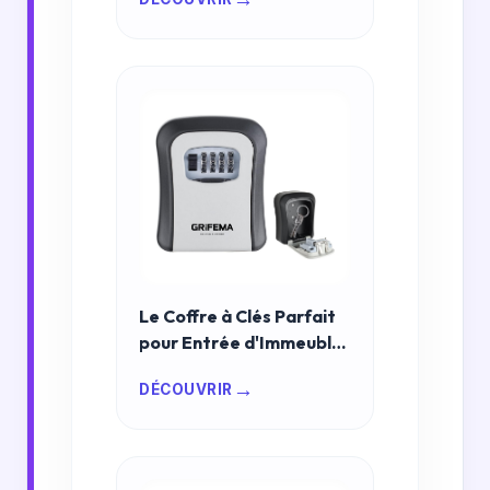
2026
Le Coffre à Clés Parfait
pour Entrée d'Immeuble
en 2026 : Sécurité,
→
DÉCOUVRIR
Résistance et Confort