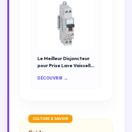
Le Meilleur Disjoncteur
pour Prise Lave Vaisselle
en 2026 : Sécurité et
→
DÉCOUVRIR
Performance Maximales
CULTURE & SAVOIR