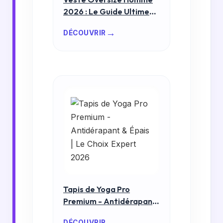
2026 : Le Guide Ultime
pour un Style
→
DÉCOUVRIR
Confortable et Durable
Tapis de Yoga Pro
Premium - Antidérapant
& Épais | Le Choix Expert
→
DÉCOUVRIR