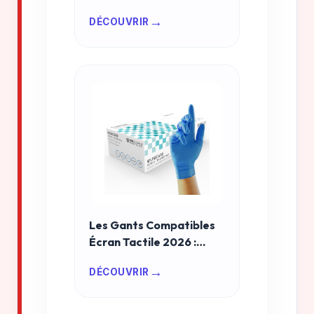
Entraînement Intensif
→
DÉCOUVRIR
2026
Les Gants Compatibles
Écran Tactile 2026 :
Performance et Sécurité
→
DÉCOUVRIR