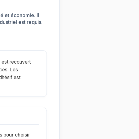
té et économie. Il
ustriel est requis.
l est recouvert
aces. Les
dhésif est
s pour choisir