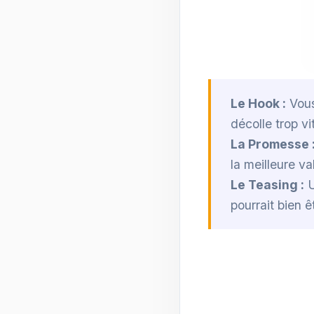
Le Hook :
Vous
décolle trop v
La Promesse 
la meilleure v
Le Teasing :
U
pourrait bien 