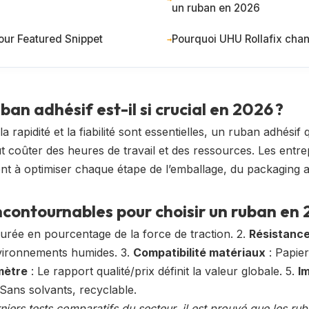
un ruban en 2026
our Featured Snippet
Pourquoi UHU Rollafix cha
ban adhésif est-il si crucial en 2026 ?
rapidité et la fiabilité sont essentielles, un ruban adhésif
t coûter des heures de travail et des ressources. Les entrep
ent à optimiser chaque étape de l’emballage, du packaging 
incontournables pour choisir un ruban en
urée en pourcentage de la force de traction. 2.
Résistance
nvironnements humides. 3.
Compatibilité matériaux
: Papier
mètre
: Le rapport qualité/prix définit la valeur globale. 5.
I
 Sans solvants, recyclable.
rniers tests comparatifs du secteur, il est prouvé que les ru