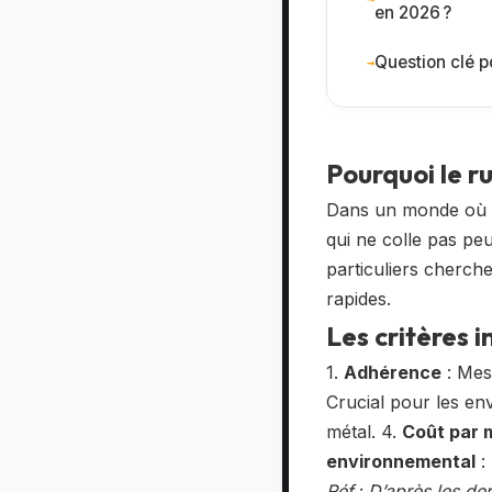
en 2026 ?
Question clé p
Pourquoi le ru
Dans un monde où la 
qui ne colle pas peu
particuliers cherch
rapides.
Les critères 
1.
Adhérence
: Mes
Crucial pour les e
métal. 4.
Coût par 
environnemental
:
Réf : D’après les de