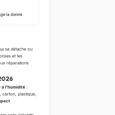
nge la donne
 qui se détache ou
rises et les
aux réparations
 2026
 à l’humidité
:
, carton, plastique,
mpact
bans sans solvants