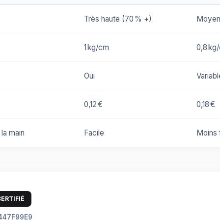
Très haute (70 % +)
Moyen
1 kg/cm
0,8 kg
Oui
Variabl
0,12 €
0,18 €
 la main
Facile
Moins 
ERTIFIÉ
X-447F99E9