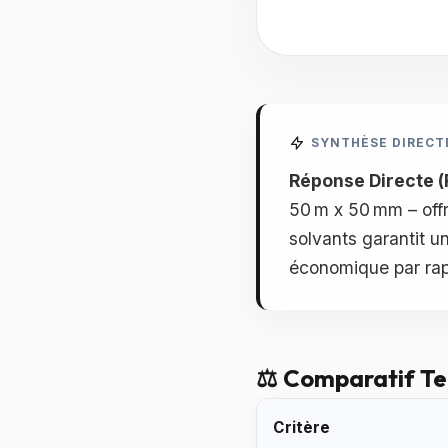
SYNTHÈSE DIRECT
Réponse Directe (
50 m x 50 mm – offr
solvants garantit un
économique par rap
⚖️ Comparatif T
Critère