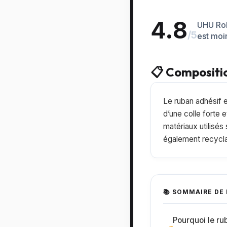
4.8
UHU Roll
/5
est moi
📋 Compositi
Le ruban adhésif e
d’une colle forte 
matériaux utilisés
également recyclab
📚 SOMMAIRE DE 
Pourquoi le rub