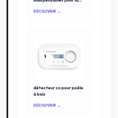
indispensables pour la
mécanique auto moto en
→
DÉCOUVRIR
2026
détecteur co pour poêle
à bois
→
DÉCOUVRIR