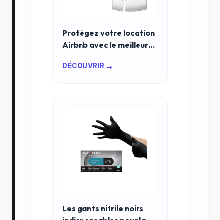
Protégez votre location
Airbnb avec le meilleur
capteur d'ouverture en
→
DÉCOUVRIR
2026
Les gants nitrile noirs