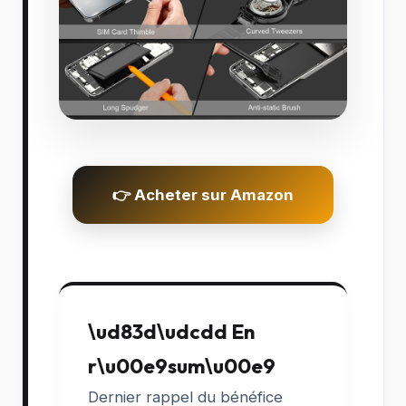
👉 Acheter sur Amazon
\ud83d\udcdd En
r\u00e9sum\u00e9
Dernier rappel du bénéfice