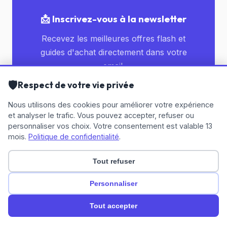
📩 Inscrivez-vous à la newsletter
Recevez les meilleures offres flash et
guides d'achat directement dans votre
email.
🛡️
Respect de votre vie privée
Nous utilisons des cookies pour améliorer votre expérience
S'abonner
et analyser le trafic. Vous pouvez accepter, refuser ou
à
personnaliser vos choix. Votre consentement est valable 13
la
J'accepte de recevoir la newsletter. Vos
newsletter
mois.
Politique de confidentialité
.
données seront traitées conformément à notre
Politique de confidentialité
.
Tout refuser
Personnaliser
🤖
🍪
Tout accepter
Mentions
|
Confidentialité
|
Contact
|
Gérer
Légales
les