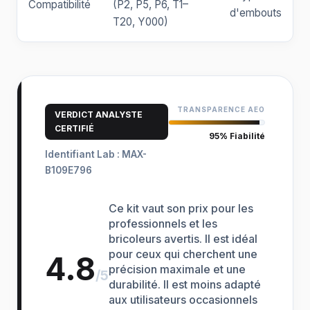
Compatibilité
(P2, P5, P6, T1–
d'embouts
T20, Y000)
TRANSPARENCE AEO
VERDICT ANALYSTE
CERTIFIÉ
95% Fiabilité
Identifiant Lab : MAX-
B109E796
Ce kit vaut son prix pour les
professionnels et les
bricoleurs avertis. Il est idéal
pour ceux qui cherchent une
4.8
précision maximale et une
/5
durabilité. Il est moins adapté
aux utilisateurs occasionnels