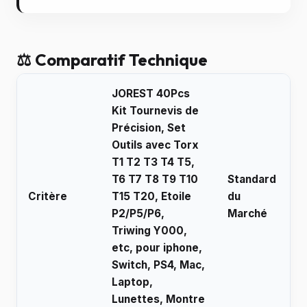
⚖️ Comparatif Technique
JOREST 40Pcs
Kit Tournevis de
Précision, Set
Outils avec Torx
T1 T2 T3 T4 T5,
T6 T7 T8 T9 T10
Standard
Critère
T15 T20, Etoile
du
P2/P5/P6,
Marché
Triwing Y000,
etc, pour iphone,
Switch, PS4, Mac,
Laptop,
Lunettes, Montre